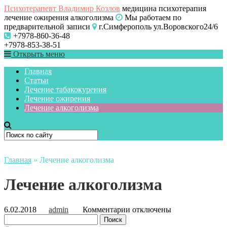
Психотерапевт Владимир Козлов
медицина психотерапия
лечение ожирения алкоголизма
Мы работаем по
предварительной записи
г.Симферополь ул.Воровского24/6
+7978-860-36-48
+7978-853-38-51
Открыть меню
Главная
Статьи
Лечение табакокурения
Лечение ожирения
Лечение алкоголизма
Главная
»
Лечение алкоголизма
Лечение алкоголизма
к
6.02.2018
admin
Комментарии
отключены
Найти:
записи