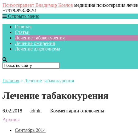
Психотерапевт Владимир Козлов
медицина психотерапия лече
+7978-853-38-51
Открыть меню
Главная
Статьи
Лечение табакокурения
Лечение ожирения
Лечение алкоголизма
Главная
»
Лечение табакокурения
Лечение табакокурения
к
6.02.2018
admin
Комментарии
отключены
записи
Архивы
Лечение
табакокурения
Сентябрь 2014